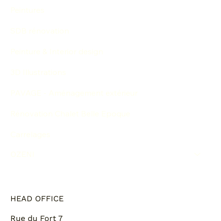
Peintures
SDB rénovation
Peinture & Interior design
3D Illustrations
PAVAGE - Aménagement extérieur
Rénovation Chalet Belle Epoque
Carrelages
OZENI
HEAD OFFICE
Rue du Fort 7