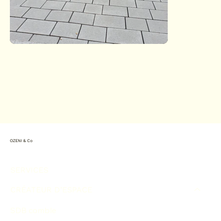
OZENI & Co
SERVICES
CRÉATEUR D’ESPACE
SDB comble