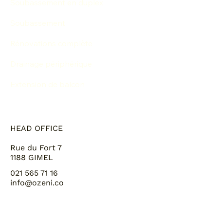
Soubassement en duplex
Soubassement
Rénovations complète
Drainage périphérique
Extension de balcon
HEAD OFFICE
Rue du Fort 7
1188 GIMEL
021 565 71 16
info@ozeni.co