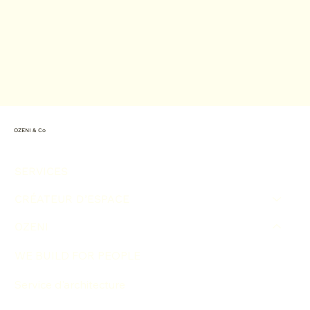
OZENI & Co
SERVICES
CRÉATEUR D’ESPACE
OZENI
WE BUILD FOR PEOPLE
Service d'architecture