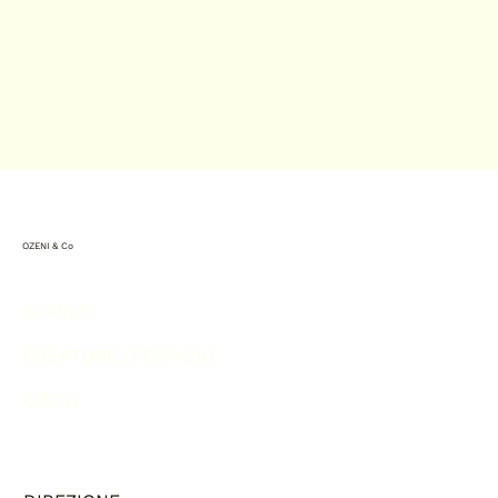
OZENI & Co
SERVIZI
CREATORE D'ESPAZIO
OZENI