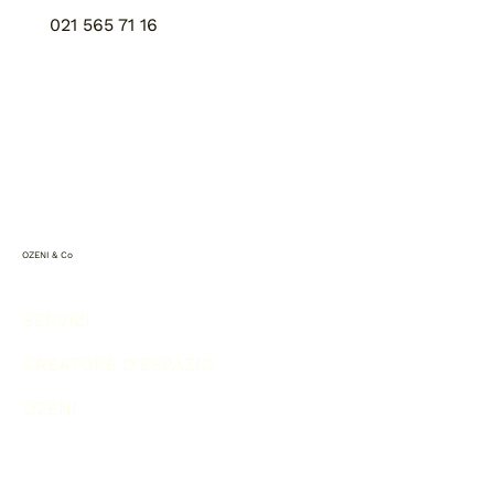
021 565 71 16
OZENI & Co
SERVIZI
CREATORE D'ESPAZIO
OZENI