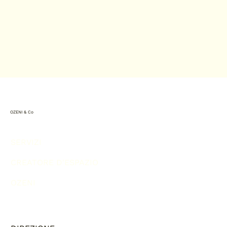
OZENI & Co
SERVIZI
CREATORE D'ESPAZIO
OZENI