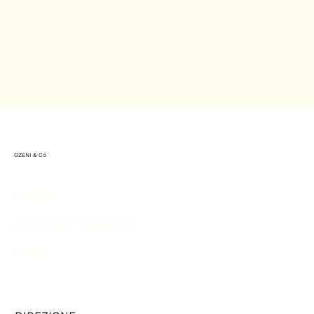
OZENI & Co
SERVIZI
CREATORE D'ESPAZIO
OZENI