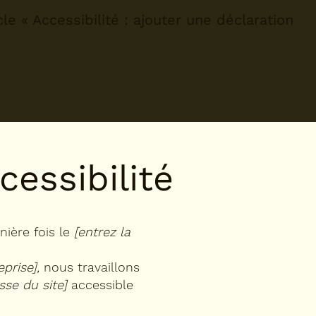
cle «
Accessibilité : ajouter une déclaration
cessibilité
nière fois le
[entrez la
prise],
nous travaillons
sse du site]
accessible