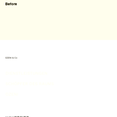
Before
OZENI & Co
DIENSTLEISTUNGEN
SCHÖPFER DES RAUMS
OZENI